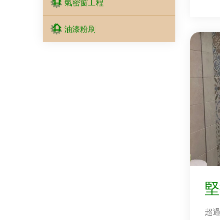
氣密窗工程
油漆粉刷
堅
超過