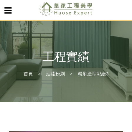
工程實績
首頁
油漆粉刷
粉刷造型彩繪3